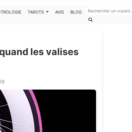
Chaque mois, recevez vos codes promos !
STROLOGIE
TAROTS
AVIS
BLOG
quand les valises
026