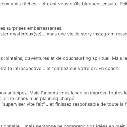
deux amis fâchés… et c’est vous qu’ils bloquent ensuite.
Fél
es surprises embarrassantes.
ster mystérieux(se)… mais une vieille story Instagram ress
s lointains, d’aventures et de couchsurfing spirituel.
Mais l
traite
introspective
… et tombez sur votre ex. En coach.
us anticipez. Mais l’univers vous lance un imprévu toutes 
lle : le chaos a un planning chargé.
"superviser vite fait"…
et finissez responsable de toute la f
 visionnaire… mais personne ne comprend vos idées en plein