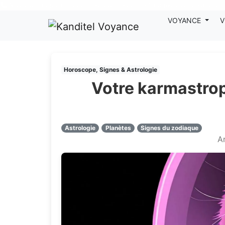
Nos voyants sont disponibles pour répondre à toutes vos questions
VOYANCE
V
Horoscope, Signes & Astrologie
Votre karmastrop
Astrologie
Planètes
Signes du zodiaque
Ar