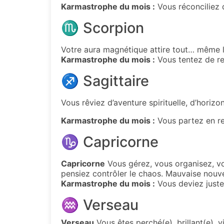
Karmastrophe du mois :
Vous réconciliez 
♏ Scorpion
Votre aura magnétique attire tout… même l
Karmastrophe du mois :
Vous tentez de re
♐ Sagittaire
Vous rêviez d’aventure spirituelle,
d’horizon
Karmastrophe du mois :
Vous partez en re
♑ Capricorne
Capricorne
Vous gérez, vous organisez, vo
pensiez contrôler le chaos. Mauvaise nouve
Karmastrophe du mois :
Vous deviez juste 
♒ Verseau
Verseau
Vous êtes perché(e), brillant(e),