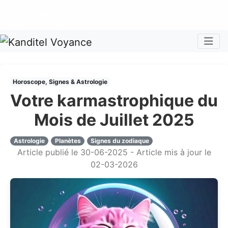
Nos voyants sont disponibles pour répondre à toutes vos
questions
Tous les avis clients publiés sur Kanditel sont 100%
authentiques !
Chaque mois, recevez vos codes promos !
Togg
Horoscope, Signes & Astrologie
Votre karmastrophique du
Mois de Juillet 2025
Astrologie
Planètes
Signes du zodiaque
Article publié le 30-06-2025 - Article mis à jour le
02-03-2026