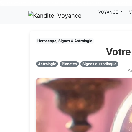
Nos voyants sont disponibles pour répondre à toutes vos questions
VOYANCE
V
Horoscope, Signes & Astrologie
Votre
Astrologie
Planètes
Signes du zodiaque
Ar