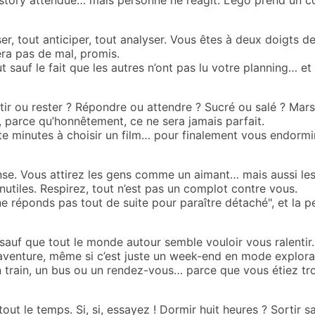
story attendue… mais personne ne réagit. L’ego prend un c
er, tout anticiper, tout analyser. Vous êtes à deux doigts 
era pas de mal, promis.
t sauf le fait que les autres n’ont pas lu votre planning… et
rtir ou rester ? Répondre ou attendre ? Sucré ou salé ? Mars
, parce qu’honnêtement, ce ne sera jamais parfait.
te minutes à choisir un film… pour finalement vous endormi
nse. Vous attirez les gens comme un aimant… mais aussi les
utiles. Respirez, tout n’est pas un complot contre vous.
ne réponds pas tout de suite pour paraître détaché", et la pe
, sauf que tout le monde autour semble vouloir vous ralentir
 aventure, même si c’est juste un week-end en mode explora
train, un bus ou un rendez-vous… parce que vous étiez tr
out le temps. Si, si, essayez ! Dormir huit heures ? Sortir 