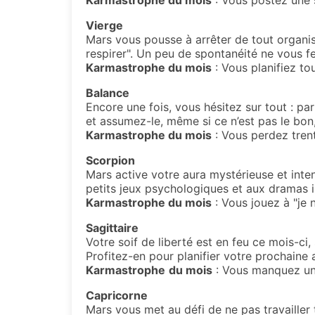
Karmastrophe du mois
: Vous postez une 
Vierge
Mars vous pousse à arrêter de tout organis
respirer". Un peu de spontanéité ne vous f
Karmastrophe du mois
: Vous planifiez tou
Balance
Encore une fois, vous hésitez sur tout : pa
et assumez-le, même si ce n’est pas le bon
Karmastrophe du mois
: Vous perdez tren
Scorpion
Mars active votre aura mystérieuse et inte
petits jeux psychologiques et aux dramas in
Karmastrophe du mois
: Vous jouez à "je 
Sagittaire
Votre soif de liberté est en feu ce mois-ci
Profitez-en pour planifier votre prochaine
Karmastrophe
du mois
: Vous manquez un 
Capricorne
Mars vous met au défi de ne pas travailler t