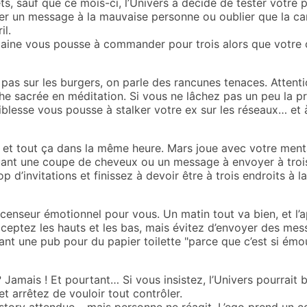
ts, sauf que ce mois-ci, l’Univers a décidé de tester votre 
er un message à la mauvaise personne ou oublier que la ca
il.
daine vous pousse à commander pour trois alors que votre 
as sur les burgers, on parle des rancunes tenaces. Attent
he sacrée en méditation. Si vous ne lâchez pas un peu la p
blesse vous pousse à stalker votre ex sur les réseaux… et 
e, et tout ça dans la même heure. Mars joue avec votre men
iquant une coupe de cheveux ou un message à envoyer à troi
 d’invitations et finissez à devoir être à trois endroits à l
ascenseur émotionnel pour vous. Un matin tout va bien, et l’
cceptez les hauts et les bas, mais évitez d’envoyer des me
nt une pub pour du papier toilette "parce que c’est si émou
? Jamais ! Et pourtant… Si vous insistez, l’Univers pourrait
t arrêtez de vouloir tout contrôler.