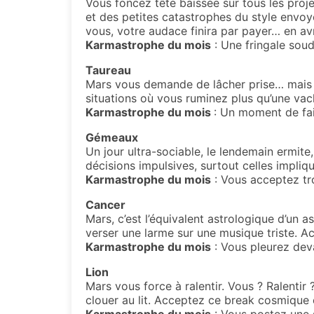
Vous foncez tête baissée sur tous les proje
et des petites catastrophes du style envoy
vous, votre audace finira par payer… en avr
Karmastrophe du mois
: Une fringale sou
Taureau
Mars vous demande de lâcher prise… mais p
situations où vous ruminez plus qu’une vac
Karmastrophe du mois
: Un moment de fai
Gémeaux
Un jour ultra-sociable, le lendemain ermit
décisions impulsives, surtout celles impl
Karmastrophe du mois
: Vous acceptez trop
Cancer
Mars, c’est l’équivalent astrologique d’un 
verser une larme sur une musique triste. A
Karmastrophe du mois
: Vous pleurez deva
Lion
Mars vous force à ralentir. Vous ? Ralentir 
clouer au lit. Acceptez ce break cosmique e