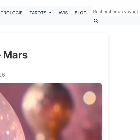
Chaque mois, recevez vos codes promos !
STROLOGIE
TAROTS
AVIS
BLOG
e Mars
026