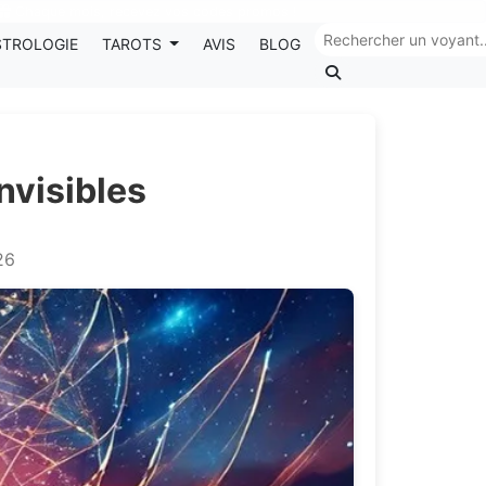
Chaque mois, recevez vos codes promos !
STROLOGIE
TAROTS
AVIS
BLOG
nvisibles
26