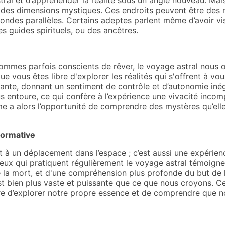
ral et d’appréhender la réalité sous un angle nouveau. Mais
t des dimensions mystiques. Ces endroits peuvent être des
ondes parallèles. Certains adeptes parlent même d’avoir vis
 guides spirituels, ou des ancêtres.
mmes parfois conscients de rêver, le voyage astral nous of
e vous êtes libre d'explorer les réalités qui s'offrent à vo
ante, donnant un sentiment de contrôle et d’autonomie iné
vous entoure, ce qui confère à l’expérience une vivacité inc
âme a alors l’opportunité de comprendre des mystères qu’ell
formative
t à un déplacement dans l’espace ; c’est aussi une expérien
x qui pratiquent régulièrement le voyage astral témoigne
de la mort, et d'une compréhension plus profonde du but de 
 bien plus vaste et puissante que ce que nous croyons. Ce
ère d’explorer notre propre essence et de comprendre que no