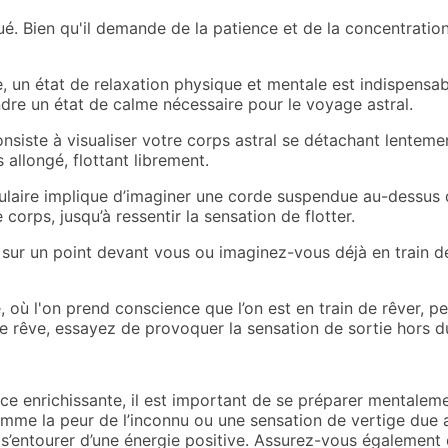
qué. Bien qu'il demande de la patience et de la concentrati
, un état de relaxation physique et mentale est indispensa
ndre un état de calme nécessaire pour le voyage astral.
siste à visualiser votre corps astral se détachant lenteme
allongé, flottant librement.
laire implique d’imaginer une corde suspendue au-dessus de
corps, jusqu’à ressentir la sensation de flotter.
ur un point devant vous ou imaginez-vous déjà en train de 
, où l'on prend conscience que l’on est en train de rêver, pe
rêve, essayez de provoquer la sensation de sortie hors d
nce enrichissante, il est important de se préparer mentale
mme la peur de l’inconnu ou une sensation de vertige due a
e s’entourer d’une énergie positive. Assurez-vous également d