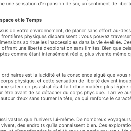
e une sensation d’expansion de soi, un sentiment de libert
Espace et le Temps
ssus de votre environnement, de planer sans effort au-dess
s frontières physiques disparaissent : vous pouvez traverse
nsions spirituelles inaccessibles dans la vie éveillée. Ce
, offrant une liberté d’exploration sans limites. Bien que cel
ptes comme étant intensément réelle, plus vivante même qu
 ordinaires est la lucidité et la conscience aiguë que vous 
 corps physique, et cette sensation de liberté devient inou
e si leur corps astral était fait d’une matière plus légère q
eur être avant de se détacher du corps physique. Il arrive 
autour d’eux sans tourner la tête, ce qui renforce le caractè
ussi vastes que l'univers lui-même. De nombreux voyageurs c
ls vivent, des endroits qu’ils connaissent bien. Ces explorati