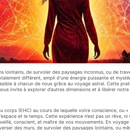
ns lointains, de survoler des paysages inconnus, ou de tra
alement différent, empli d'une énergie puissante et mysté
essible à chacun de nous grâce au voyage astral. Cette prati
us invite à explorer d’autres dimensions et à libérer notre
u corps (EHC) au cours de laquelle votre conscience, ou « 
espace et le temps. Cette expérience n’est pas un rêve, ni 
eillé, conscient, et maître de vos mouvements. En voyage 
averser des murs, de survoler des paysages lointains, ou m