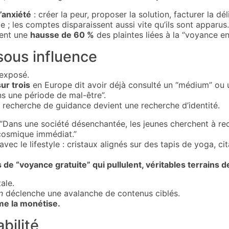
’anxiété
: créer la peur, proposer la solution, facturer la dél
le ; les comptes disparaissent aussi vite qu’ils sont apparus.
lent une
hausse de 60 %
des plaintes liées à la “voyance e
sous influence
 exposé.
ur trois
en Europe dit avoir déjà consulté un “médium” ou u
ns une période de mal-être”.
 recherche de guidance devient une recherche d’identité.
 “Dans une société désenchantée, les jeunes cherchent à recon
 cosmique immédiat.”
 avec le lifestyle : cristaux alignés sur des tapis de yoga, 
de “voyance gratuite” qui pullulent, véritables terrains 
ale.
n
déclenche une avalanche de contenus ciblés.
rme la monétise.
bilité