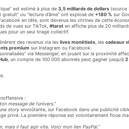
rique” est estimé à plus de
3,5 milliards de dollars
(source 
ot gratuit” ou “lecture d’âme” ont explosé de
+180 %
sur Goo
Facebook en tête, sont devenus les vitrines de cette économ
ds de vues sur TikTok,
#tarot
en affiche plus de 20 milliard
ues pour un seul tirage collectif.
énèrent des revenus via les
lives monétisés
, les
cadeaux vi
nts premium
sur Instagram ou Facebook.
onnalisées” via Messenger, en jouant sur la proximité affec
 Hub
, un compte de 100 000 abonnés peut gagner jusqu’à
2
e.
offensive :
 ton message de l’univers.”
 une
story
envoûtante, sur Facebook dans une publicité cibl
ge privé. La première réponse est volontairement floue mai
er, mais il faut agir vite. Voici mon lien PayPal.”