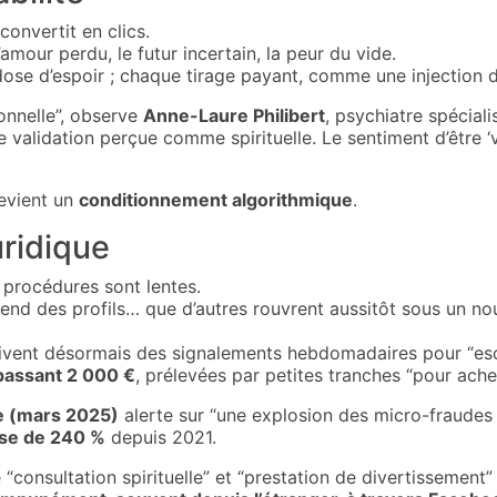
onvertit en clics.
l’amour perdu, le futur incertain, la peur du vide.
e d’espoir ; chaque tirage payant, comme une injection de
ionnelle”, observe
Anne-Laure Philibert
, psychiatre spécial
 validation perçue comme spirituelle. Le sentiment d’être ‘
devient un
conditionnement algorithmique
.
uridique
 procédures sont lentes.
end des profils… que d’autres rouvrent aussitôt sous un 
vent désormais des signalements hebdomadaires pour “escro
assant 2 000 €
, prélevées par petites tranches “pour acheve
 (mars 2025)
alerte sur “une explosion des micro-fraudes l
sse de 240 %
depuis 2021.
re “consultation spirituelle” et “prestation de divertissement”