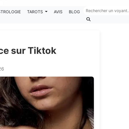
Chaque mois, recevez vos codes promos !
STROLOGIE
TAROTS
AVIS
BLOG
e sur Tiktok
26