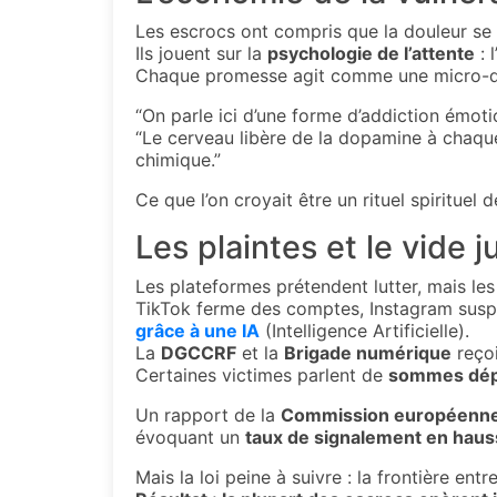
Les escrocs ont compris que la douleur se c
Ils jouent sur la
psychologie de l’attente
: 
Chaque promesse agit comme une micro-dos
“On parle ici d’une forme d’addiction émot
“Le cerveau libère de la dopamine à chaque
chimique.”
Ce que l’on croyait être un rituel spirituel 
Les plaintes et le vide j
Les plateformes prétendent lutter, mais les
TikTok ferme des comptes, Instagram susp
grâce à une IA
(Intelligence Artificielle).
La
DGCCRF
et la
Brigade numérique
reçoi
Certaines victimes parlent de
sommes dép
Un rapport de la
Commission européenne
évoquant un
taux de signalement en hau
Mais la loi peine à suivre : la frontière ent