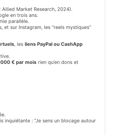
: Allied Market Research, 2024).
gle en trois ans.
ie parallèle.
s, et sur Instagram, les “reels mystiques”
rtuels
, les
liens PayPal ou CashApp
tive.
 000 € par mois
rien qu’en dons et
ée.
s inquiétante : “Je sens un blocage autour