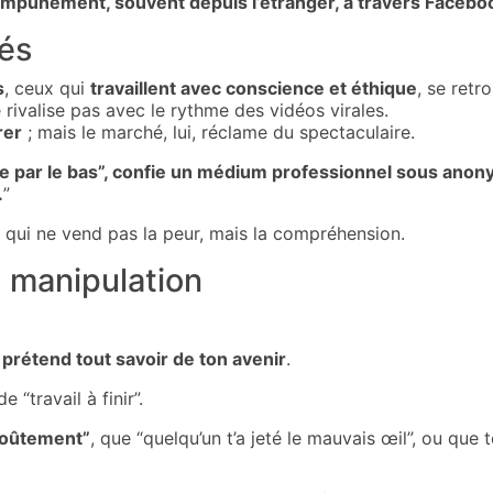
nt impunément, souvent depuis l’étranger, à travers Fac
sés
s
, ceux qui
travaillent avec conscience et éthique
, se retr
 rivalise pas avec le rythme des vidéos virales.
rer
; mais le marché, lui, réclame du spectaculaire.
e par le bas”, confie un médium professionnel sous anony
.
”
e qui ne vend pas la peur, mais la compréhension.
 manipulation
 prétend tout savoir de ton avenir
.
 “travail à finir”.
voûtement”
, que “quelqu’un t’a jeté le mauvais œil”, ou que