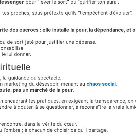
Messenger
pour “lever le sort” ou “purifier ton aura”.
c tes proches, sous prétexte qu’ils “t’empêchent d’évoluer”.
ite des escrocs : elle installe la peur, la dépendance, et
u de sort jeté pour justifier une dépense.
ponsabilise.
 le lui donner.
rituelle
, la guidance du spectacle.
un marketing du désespoir, menant au
chaos social
.
oute, pas un marché de la peur.
en encadrant les pratiques, en exigeant la transparence, en 
endre à douter, à se questionner, à reconnaître la vraie lum
 rencontre, dans la vérité du cœur.
l’ombre ; à chacun de choisir ce qu’il partage.