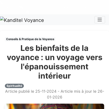
Nos voyants sont disponibles pour répondre à toutes vos
questions
Tous les avis clients publiés sur Kanditel sont 100%
authentiques !
Chaque mois, recevez vos codes promos !
Togg
Conseils & Pratique de la Voyance
Les bienfaits de la
voyance : un voyage vers
l'épanouissement
intérieur
Spiritualité
Article publié le 25-11-2024 - Article mis à jour le 26-
01-2026