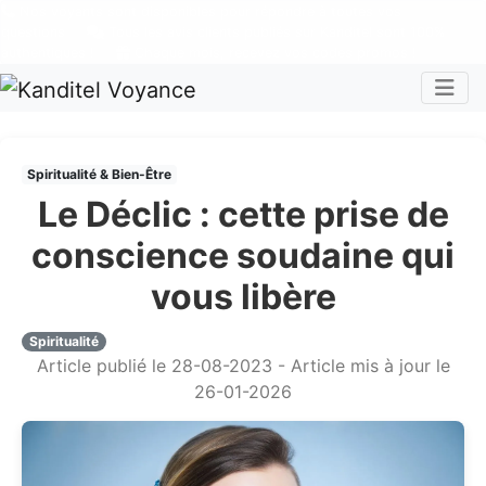
Nos voyants sont disponibles pour répondre à toutes vos
questions
Tous les avis clients publiés sur Kanditel sont 100%
authentiques !
Chaque mois, recevez vos codes promos !
Togg
Spiritualité & Bien-Être
Le Déclic : cette prise de
conscience soudaine qui
vous libère
Spiritualité
Article publié le 28-08-2023 - Article mis à jour le
26-01-2026