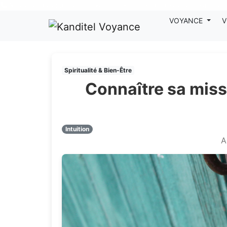
Nos voyants sont disponibles pour répondre à toutes vos questions
VOYANCE
V
Spiritualité & Bien-Être
Connaître sa missi
Intuition
A