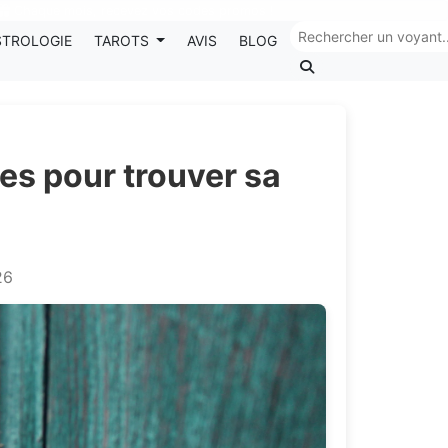
Chaque mois, recevez vos codes promos !
STROLOGIE
TAROTS
AVIS
BLOG
pes pour trouver sa
26