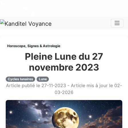
Nos voyants sont disponibles pour répondre à toutes vos
questions
Tous les avis clients publiés sur Kanditel sont 100%
authentiques !
Chaque mois, recevez vos codes promos !
Togg
Horoscope, Signes & Astrologie
Pleine Lune du 27
novembre 2023
Cycles lunaires
Lune
Article publié le 27-11-2023 - Article mis à jour le 02-
03-2026