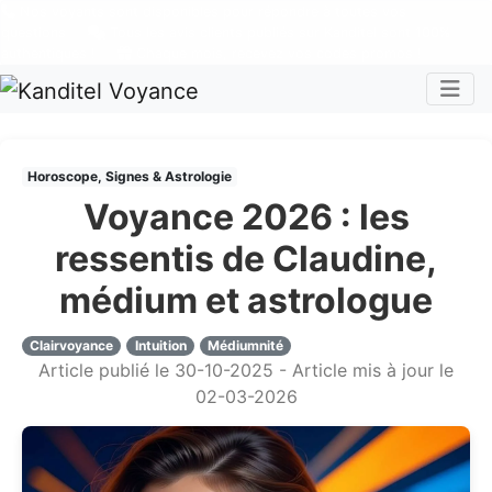
Nos voyants sont disponibles pour répondre à toutes vos
questions
Tous les avis clients publiés sur Kanditel sont 100%
authentiques !
Chaque mois, recevez vos codes promos !
Togg
Horoscope, Signes & Astrologie
Voyance 2026 : les
ressentis de Claudine,
médium et astrologue
Clairvoyance
Intuition
Médiumnité
Article publié le 30-10-2025 - Article mis à jour le
02-03-2026