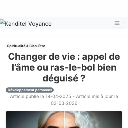
Nos voyants sont disponibles pour répondre à toutes vos
questions
Tous les avis clients publiés sur Kanditel sont 100%
authentiques !
Chaque mois, recevez vos codes promos !
Togg
Spiritualité & Bien-Être
Changer de vie : appel de
l’âme ou ras-le-bol bien
déguisé ?
Développement personnel
Article publié le 18-04-2025 - Article mis à jour le
02-03-2026