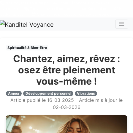
Nos voyants sont disponibles pour répondre à toutes vos
questions
Tous les avis clients publiés sur Kanditel sont 100%
authentiques !
Chaque mois, recevez vos codes promos !
Togg
Spiritualité & Bien-Être
Chantez, aimez, rêvez :
osez être pleinement
vous-même !
Amour
Développement personnel
Vibrations
Article publié le 16-03-2025 - Article mis à jour le
02-03-2026