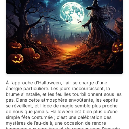
À l’approche d’Halloween, l'air se charge d'une
énergie particulière. Les jours raccourcissent, la
brume s'installe, et les feuilles tourbillonnent sous les
pas. Dans cette atmosphère envoûtante, les esprits
se réveillent, et l'idée de magie semble plus proche
de nous que jamais. Halloween est bien plus qu’une
simple fête costumée ; c'est une célébration des
mystères de l’au-delà, une occasion de rendre
hommage aux sorcières et de renouer avec l’énergie