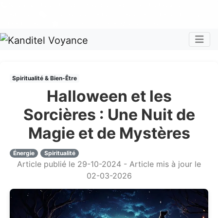
Nos voyants sont disponibles pour répondre à toutes vos
questions
Tous les avis clients publiés sur Kanditel sont 100%
authentiques !
Chaque mois, recevez vos codes promos !
Togg
Spiritualité & Bien-Être
Halloween et les
Sorcières : Une Nuit de
Magie et de Mystères
Énergie
Spiritualité
Article publié le 29-10-2024 - Article mis à jour le
02-03-2026