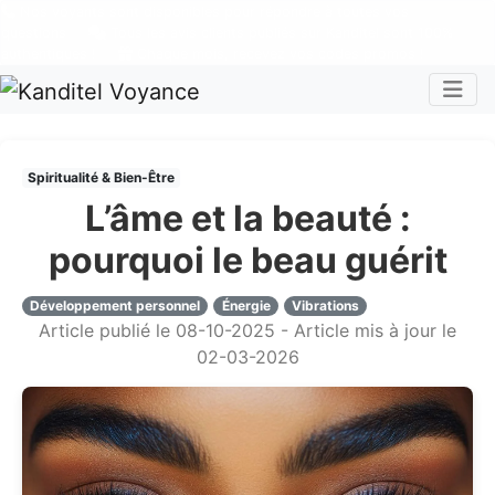
Nos voyants sont disponibles pour répondre à toutes vos
questions
Tous les avis clients publiés sur Kanditel sont 100%
authentiques !
Chaque mois, recevez vos codes promos !
Togg
Spiritualité & Bien-Être
L’âme et la beauté :
pourquoi le beau guérit
Développement personnel
Énergie
Vibrations
Article publié le 08-10-2025 - Article mis à jour le
02-03-2026