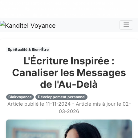
Nos voyants sont disponibles pour répondre à toutes vos
questions
Tous les avis clients publiés sur Kanditel sont 100%
authentiques !
Chaque mois, recevez vos codes promos !
Togg
Spiritualité & Bien-Être
L'Écriture Inspirée :
Canaliser les Messages
de l'Au-Delà
Clairvoyance
Développement personnel
Article publié le 11-11-2024 - Article mis à jour le 02-
03-2026