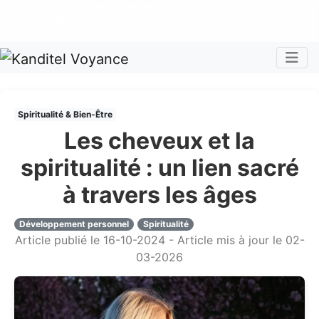
Nos voyants sont disponibles pour répondre à toutes vos
questions
Tous les avis clients publiés sur Kanditel sont 100%
authentiques !
Chaque mois, recevez vos codes promos !
Togg
Spiritualité & Bien-Être
Les cheveux et la
spiritualité : un lien sacré
à travers les âges
Développement personnel
Spiritualité
Article publié le 16-10-2024 - Article mis à jour le 02-
03-2026