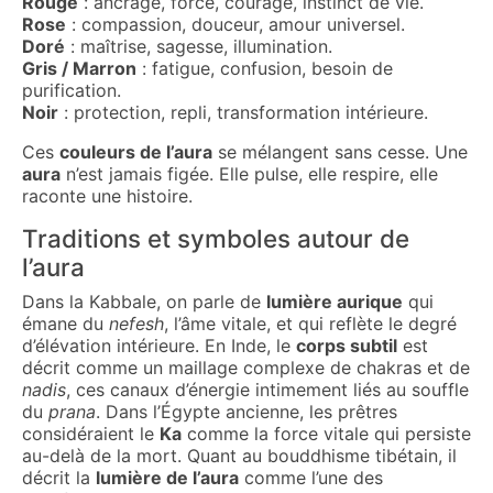
Rouge
: ancrage, force, courage, instinct de vie.
Rose
: compassion, douceur, amour universel.
Doré
: maîtrise, sagesse, illumination.
Gris / Marron
: fatigue, confusion, besoin de
purification.
Noir
: protection, repli, transformation intérieure.
Ces
couleurs de l’aura
se mélangent sans cesse. Une
aura
n’est jamais figée. Elle pulse, elle respire, elle
raconte une histoire.
Traditions et symboles autour de
l’aura
Dans la Kabbale, on parle de
lumière aurique
qui
émane du
nefesh
, l’âme vitale, et qui reflète le degré
d’élévation intérieure. En Inde, le
corps subtil
est
décrit comme un maillage complexe de chakras et de
nadis
, ces canaux d’énergie intimement liés au souffle
du
prana
. Dans l’Égypte ancienne, les prêtres
considéraient le
Ka
comme la force vitale qui persiste
au-delà de la mort. Quant au bouddhisme tibétain, il
décrit la
lumière de l’aura
comme l’une des