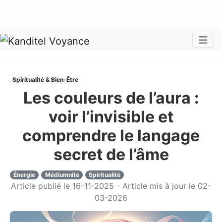
Nos voyants sont disponibles pour répondre à toutes vos
questions
Tous les avis clients publiés sur Kanditel sont 100%
authentiques !
Chaque mois, recevez vos codes promos !
Togg
Spiritualité & Bien-Être
Les couleurs de l’aura :
voir l’invisible et
comprendre le langage
secret de l’âme
Énergie
Médiumnité
Spiritualité
Article publié le 16-11-2025 - Article mis à jour le 02-
03-2026