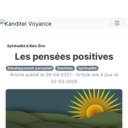
Nos voyants sont disponibles pour répondre à toutes vos
questions
Tous les avis clients publiés sur Kanditel sont 100%
authentiques !
Chaque mois, recevez vos codes promos !
Togg
Spiritualité & Bien-Être
Les pensées positives
Développement personnel
Émotions
Spiritualité
Article publié le 28-04-2021 - Article mis à jour le
02-03-2026