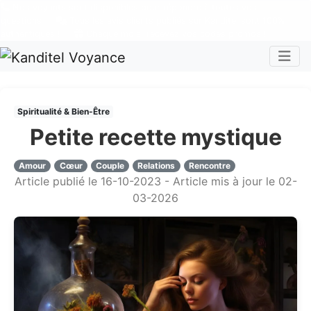
Nos voyants sont disponibles pour répondre à toutes vos
questions
Tous les avis clients publiés sur Kanditel sont 100%
authentiques !
Chaque mois, recevez vos codes promos !
Togg
Spiritualité & Bien-Être
Petite recette mystique
Amour
Cœur
Couple
Relations
Rencontre
Article publié le 16-10-2023 - Article mis à jour le 02-
03-2026