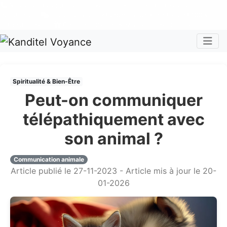
Nos voyants sont disponibles pour répondre à toutes vos
questions
Tous les avis clients publiés sur Kanditel sont 100%
authentiques !
Chaque mois, recevez vos codes promos !
Togg
Spiritualité & Bien-Être
Peut-on communiquer
télépathiquement avec
son animal ?
Communication animale
Article publié le 27-11-2023 - Article mis à jour le 20-
01-2026