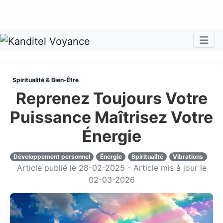
Nos voyants sont disponibles pour répondre à toutes vos
questions
Tous les avis clients publiés sur Kanditel sont 100%
authentiques !
Chaque mois, recevez vos codes promos !
Togg
Spiritualité & Bien-Être
Reprenez Toujours Votre
Puissance Maîtrisez Votre
Énergie
Développement personnel
Énergie
Spiritualité
Vibrations
Article publié le 28-02-2025 - Article mis à jour le
02-03-2026