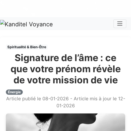
Nos voyants sont disponibles pour répondre à toutes vos
questions
Tous les avis clients publiés sur Kanditel sont 100%
authentiques !
Chaque mois, recevez vos codes promos !
Togg
Spiritualité & Bien-Être
Signature de l’âme : ce
que votre prénom révèle
de votre mission de vie
Énergie
Article publié le 08-01-2026 - Article mis à jour le 12-
01-2026