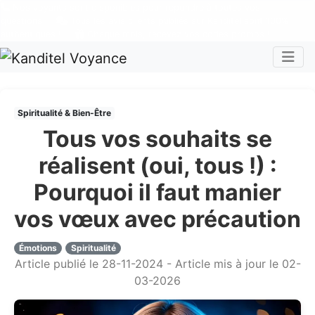
Nos voyants sont disponibles pour répondre à toutes vos
questions
Tous les avis clients publiés sur Kanditel sont 100%
authentiques !
Chaque mois, recevez vos codes promos !
Togg
Spiritualité & Bien-Être
Tous vos souhaits se
réalisent (oui, tous !) :
Pourquoi il faut manier
vos vœux avec précaution
Émotions
Spiritualité
Article publié le 28-11-2024 - Article mis à jour le 02-
03-2026