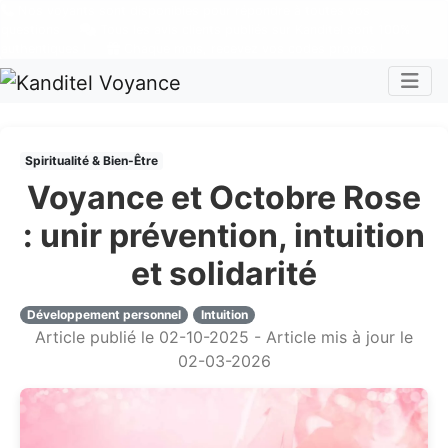
Nos voyants sont disponibles pour répondre à toutes vos
questions
Tous les avis clients publiés sur Kanditel sont 100%
authentiques !
Chaque mois, recevez vos codes promos !
Togg
Spiritualité & Bien-Être
Voyance et Octobre Rose
: unir prévention, intuition
et solidarité
Développement personnel
Intuition
Article publié le 02-10-2025 - Article mis à jour le
02-03-2026