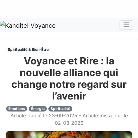
Nos voyants sont disponibles pour répondre à toutes vos
questions
Tous les avis clients publiés sur Kanditel sont 100%
authentiques !
Chaque mois, recevez vos codes promos !
Togg
Spiritualité & Bien-Être
Voyance et Rire : la
nouvelle alliance qui
change notre regard sur
l’avenir
Émotions
Énergie
Spiritualité
Article publié le 23-09-2025 - Article mis à jour le
02-03-2026