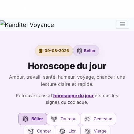
Nos voyants sont disponibles pour répondre à toutes vos
questions
Tous les avis clients publiés sur Kanditel sont 100%
authentiques !
Chaque mois, recevez vos codes promos !
Togg
09-08-2026
Bélier
Horoscope du jour
Amour, travail, santé, humeur, voyage, chance : une
lecture claire et rapide.
Retrouvez aussi l’
horoscope du jour
de tous les
signes du zodiaque.
Bélier
Taureau
Gémeaux
Cancer
Lion
Vierge