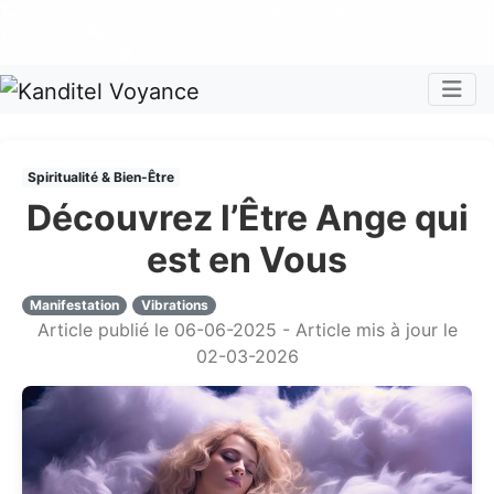
Nos voyants sont disponibles pour répondre à toutes vos
questions
Tous les avis clients publiés sur Kanditel sont 100%
authentiques !
Chaque mois, recevez vos codes promos !
Togg
Spiritualité & Bien-Être
Découvrez l’Être Ange qui
est en Vous
Manifestation
Vibrations
Article publié le 06-06-2025 - Article mis à jour le
02-03-2026