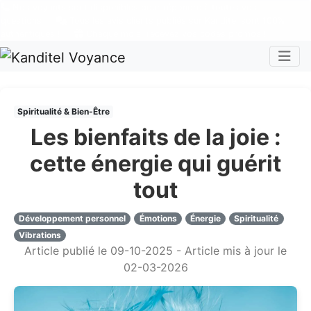
Nos voyants sont disponibles pour répondre à toutes vos
questions
Tous les avis clients publiés sur Kanditel sont 100%
authentiques !
Chaque mois, recevez vos codes promos !
Togg
Spiritualité & Bien-Être
Les bienfaits de la joie :
cette énergie qui guérit
tout
Développement personnel
Émotions
Énergie
Spiritualité
Vibrations
Article publié le 09-10-2025 - Article mis à jour le
02-03-2026