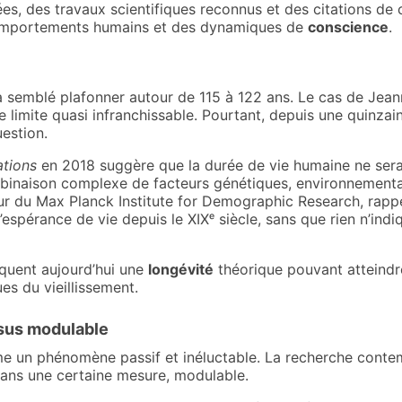
ées, des travaux scientifiques reconnus et des citations de 
s comportements humains et des dynamiques de
conscience
.
 semblé plafonner autour de 115 à 122 ans. Le cas de Jean
limite quasi infranchissable. Pourtant, depuis une quinzai
estion.
tions
en 2018 suggère que la durée de vie humaine ne serai
ombinaison complexe de facteurs génétiques, environnemen
r du Max Planck Institute for Demographic Research, rapp
pérance de vie depuis le XIXᵉ siècle, sans que rien n’indiq
quent aujourd’hui une
longévité
théorique pouvant atteindre
es du vieillissement.
ssus modulable
mme un phénomène passif et inéluctable. La recherche cont
dans une certaine mesure, modulable.