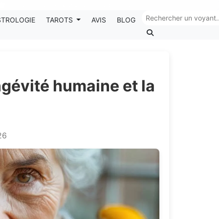
Chaque mois, recevez vos codes promos !
STROLOGIE
TAROTS
AVIS
BLOG
ongévité humaine et la
26