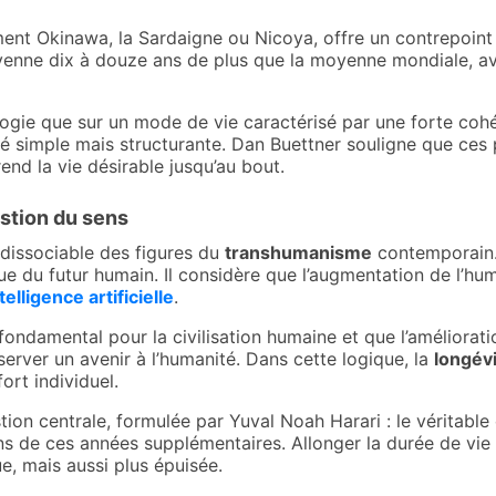
ment Okinawa, la Sardaigne ou Nicoya, offre un contrepoint
oyenne dix à douze ans de plus que la moyenne mondiale, 
gie que sur un mode de vie caractérisé par une forte cohési
ité simple mais structurante. Dan Buettner souligne que ces
end la vie désirable jusqu’au bout.
estion du sens
dissociable des figures du
transhumanisme
contemporain
ue du futur humain. Il considère que l’augmentation de l’hu
telligence artificielle
.
fondamental pour la civilisation humaine et que l’améliorat
erver un avenir à l’humanité. Dans cette logique, la
longév
ort individuel.
ion centrale, formulée par Yuval Noah Harari : le véritable 
 de ces années supplémentaires. Allonger la durée de vie s
e, mais aussi plus épuisée.