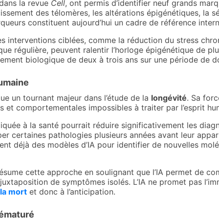
 dans la revue
Cell
, ont permis d’identifier neuf grands marq
rcissement des télomères, les altérations épigénétiques, la s
eurs constituent aujourd’hui un cadre de référence intern
 interventions ciblées, comme la réduction du stress chron
que régulière, peuvent ralentir l’horloge épigénétique de p
ment biologique de deux à trois ans sur une période de do
umaine
ue un tournant majeur dans l’étude de la
longévité
. Sa for
et comportementales impossibles à traiter par l’esprit hum
pliquée à la santé pourrait réduire significativement les diag
iciper certaines pathologies plusieurs années avant leur app
ent déjà des modèles d’IA pour identifier de nouvelles moléc
ésume cette approche en soulignant que l’IA permet de c
uxtaposition de symptômes isolés. L’IA ne promet pas l’i
 la mort
et donc à l’anticipation.
rématuré