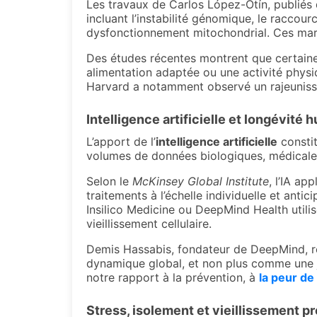
Les travaux de Carlos López-Otín, publiés
incluant l’instabilité génomique, le raccou
dysfonctionnement mitochondrial. Ces marqu
Des études récentes montrent que certaines
alimentation adaptée ou une activité physi
Harvard a notamment observé un rajeunisse
I
ntelligence artificielle et
longévité
h
L’apport de l’
intelligence artificielle
constit
volumes de données biologiques, médicales 
Selon le
McKinsey Global Institute
, l’IA ap
traitements à l’échelle individuelle et ant
Insilico Medicine ou DeepMind Health utilis
vieillissement cellulaire.
Demis Hassabis, fondateur de DeepMind, r
dynamique global, et non plus comme une j
notre rapport à la prévention,
à
la peur de
Stress, isolement et vieillissement p