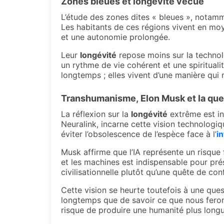
Zones bleues et
longévité
vécue
L’étude des zones dites « bleues », notam
Les habitants de ces régions vivent en m
et une autonomie prolongée.
Leur
longévité
repose moins sur la technolo
un rythme de vie cohérent et une spiritual
longtemps ; elles vivent d’une manière qui r
Transhumanisme,
Elon Musk
et la qu
La réflexion sur la
longévité
extrême est in
Neuralink, incarne cette vision technologiq
éviter l’obsolescence de l’espèce face à l’
in
Musk affirme que l’IA représente un risque 
et les machines est indispensable pour prés
civilisationnelle plutôt qu’une quête de conf
Cette vision se heurte toutefois à une quest
longtemps que de savoir ce que nous ferons
risque de produire une humanité plus longu