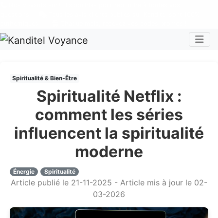
Nos voyants sont disponibles pour répondre à toutes vos
questions
Tous les avis clients publiés sur Kanditel sont 100%
authentiques !
Chaque mois, recevez vos codes promos !
Togg
Spiritualité & Bien-Être
Spiritualité Netflix :
comment les séries
influencent la spiritualité
moderne
Énergie
Spiritualité
Article publié le 21-11-2025 - Article mis à jour le 02-
03-2026